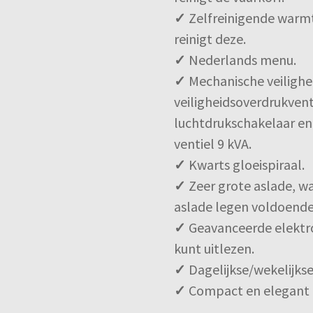
✓
Zelfreinigende warmte
reinigt deze.
✓
Nederlands menu.
✓
Mechanische veilighei
veiligheidsoverdrukvent
luchtdrukschakelaar en
ventiel 9 kVA.
✓
Kwarts gloeispiraal.
✓
Zeer grote aslade, w
aslade legen voldoende 
✓
Geavanceerde elektro
kunt uitlezen.
✓
Dagelijkse/wekelijk
✓
Compact en elegant 