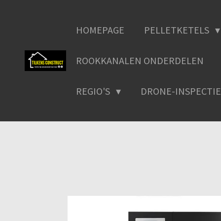
Ga
direct
HOMEPAGE
PELLETKETELS
naar
de
ROOKKANALEN ONDERDELEN
hoofdinhoud
REGIO'S
DRONE-INSPECTIE