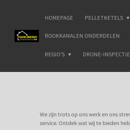
Ga
direct
HOMEPAGE
PELLETKETELS
naar
de
ROOKKANALEN ONDERDELEN
hoofdinhoud
REGIO'S
DRONE-INSPECTIE
We zijn trots op ons werk en ons str
service. Ontdek wat wij te bieden he