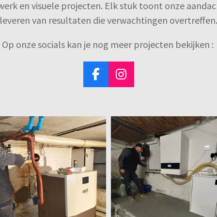
werk en visuele projecten. Elk stuk toont onze aandac
leveren van resultaten die verwachtingen overtreffen
Op onze socials kan je nog meer projecten bekijken :
F
I
a
n
c
s
e
t
b
a
o
g
o
r
k
a
m